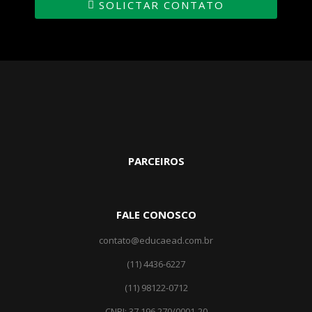
SOLICTAR CONTATO
PARCEIROS
FALE CONOSCO
contato@educaead.com.br
(11) 4436-6227
(11) ‎98122-0712
CNPJ: 37.196.270/0001-20