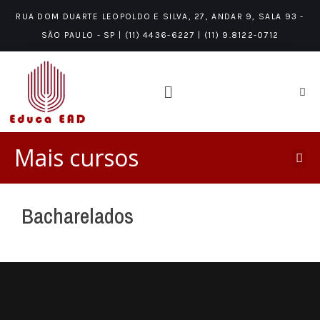
RUA DOM DUARTE LEOPOLDO E SILVA, 27, ANDAR 9, SALA 93 -
SÃO PAULO - SP | (11) 4436-6227 | (11) 9.8122-0712
Mais cursos
Bacharelados