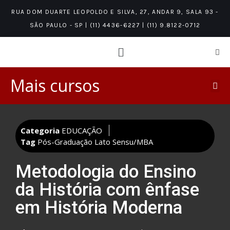
RUA DOM DUARTE LEOPOLDO E SILVA, 27, ANDAR 9, SALA 93 -
SÃO PAULO - SP | (11) 4436-6227 | (11) 9.8122-0712
Mais cursos
PÓS-GRADUAÇÃO LATO SENSU/MBA
ÁREAS DE CONHECIMENTO
NÍVEIS DE CONHECIMENTO
Categoria
EDUCAÇÃO
Tag
Pós-Graduação Lato Sensu/MBA
Metodologia do Ensino
da História com ênfase
em História Moderna