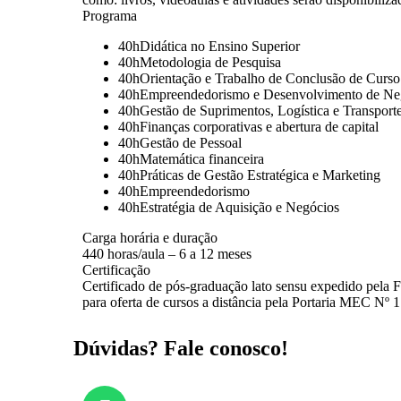
Programa
40h
Didática no Ensino Superior
40h
Metodologia de Pesquisa
40h
Orientação e Trabalho de Conclusão de Curs
40h
Empreendedorismo e Desenvolvimento de Ne
40h
Gestão de Suprimentos, Logística e Transport
40h
Finanças corporativas e abertura de capital
40h
Gestão de Pessoal
40h
Matemática financeira
40h
Práticas de Gestão Estratégica e Marketing
40h
Empreendedorismo
40h
Estratégia de Aquisição e Negócios
Carga horária e duração
440 horas/aula – 6 a 12 meses
Certificação
Certificado de pós-graduação lato sensu expedido pela
para oferta de cursos a distância pela Portaria MEC Nº 
Dúvidas? Fale conosco!