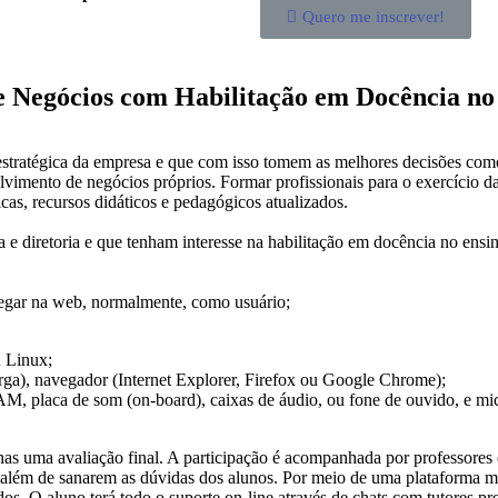
Quero me inscrever!
e Negócios com Habilitação em Docência no
 estratégica da empresa e que com isso tomem as melhores decisões com
vimento de negócios próprios. Formar profissionais para o exercício d
cas, recursos didáticos e pedagógicos atualizados.
a e diretoria e que tenham interesse na habilitação em docência no ensin
navegar na web, normalmente, como usuário;
 Linux;
arga), navegador (Internet Explorer, Firefox ou Google Chrome);
 placa de som (on-board), caixas de áudio, ou fone de ouvido, e mic
s uma avaliação final. A participação é acompanhada por professores e 
ém de sanarem as dúvidas dos alunos. Por meio de uma plataforma multi
dos. O aluno terá todo o suporte on-line através de chats com tutores pr