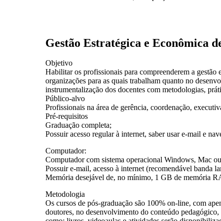
Gestão Estratégica e Econômica d
Objetivo
Habilitar os profissionais para compreenderem a gestão
organizações para as quais trabalham quanto no desenvol
instrumentalização dos docentes com metodologias, práti
Público-alvo
Profissionais na área de gerência, coordenação, executiv
Pré-requisitos
Graduação completa;
Possuir acesso regular à internet, saber usar e-mail e 
Computador:
Computador com sistema operacional Windows, Mac ou
Possuir e-mail, acesso à internet (recomendável banda l
Memória desejável de, no mínimo, 1 GB de memória RAM,
Metodologia
Os cursos de pós-graduação são 100% on-line, com apena
doutores, no desenvolvimento do conteúdo pedagógico, al
como: livros, videoaulas e atividades serão disponibiliza