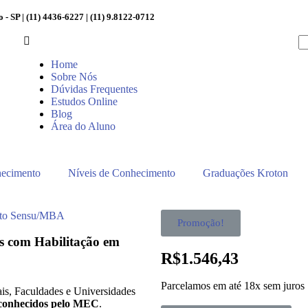
 - SP | (11) 4436-6227 | (11) 9.8122-0712
Home
Sobre Nós
Dúvidas Frequentes
Estudos Online
Blog
Área do Aluno
hecimento
Níveis de Conhecimento
Graduações Kroton
ato Sensu/MBA
Promoção!
os com Habilitação em
R$
1.546,43
Parcelamos em até 18x sem juros
is, Faculdades e Universidades
conhecidos pelo MEC
.