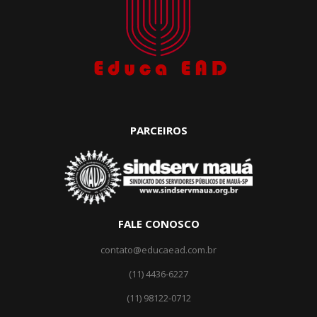
PARCEIROS
FALE CONOSCO
contato@educaead.com.br
(11) 4436-6227
(11) ‎98122-0712