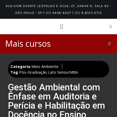
RUA DOM DUARTE LEOPOLDO E SILVA, 27, ANDAR 9, SALA 93 -
SÃO PAULO - SP | (11) 4436-6227 | (11) 9.8122-0712
Mais cursos
PÓS-GRADUAÇÃO LATO SENSU/MBA
ÁREAS DE CONHECIMENTO
NÍVEIS DE CONHECIMENTO
Categoria
Meio Ambiente
Tag
Pós-Graduação Lato Sensu/MBA
Gestão Ambiental com
Ênfase em Auditoria e
Perícia e Habilitação em
Docência no Ensino