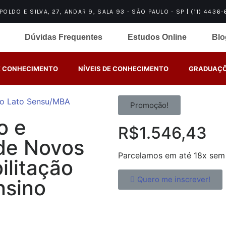
LDO E SILVA, 27, ANDAR 9, SALA 93 - SÃO PAULO - SP | (11) 4436-62
Dúvidas Frequentes
Estudos Online
Blo
E CONHECIMENTO
NÍVEIS DE CONHECIMENTO
GRADUAÇÕ
o Lato Sensu/MBA
Promoção!
o e
R$
1.546,43
de Novos
Parcelamos em até 18x sem 
litação
Quero me inscrever!
nsino