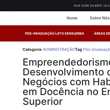
RUA DOM DUARTE LEOPO
Home
Sobre Nós
PÓS-GRADUAÇÃO LATO SENSU/MBA
ÁREAS D
Categoria
ADMINISTRAÇÃO
Tag
Pós-Graduaçã
Empreendedorism
Desenvolvimento 
Negócios com Habi
em Docência no E
Superior