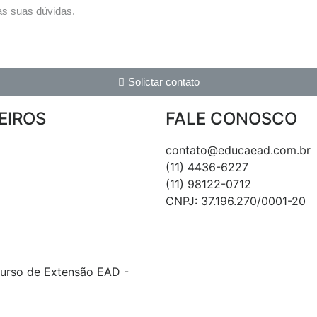
Solictar contato
EIROS
FALE CONOSCO
contato@educaead.com.br
(11) 4436-6227
(11) ‎98122-0712
CNPJ: 37.196.270/0001-20
urso de Extensão EAD -