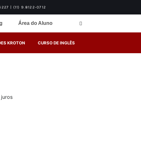
27 | (11) 9.8122-0712
g
Área do Aluno
ES KROTON
CURSO DE INGLÊS
juros