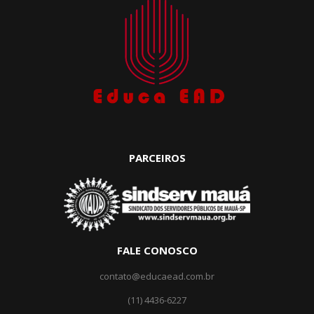
PARCEIROS
FALE CONOSCO
contato@educaead.com.br
(11) 4436-6227