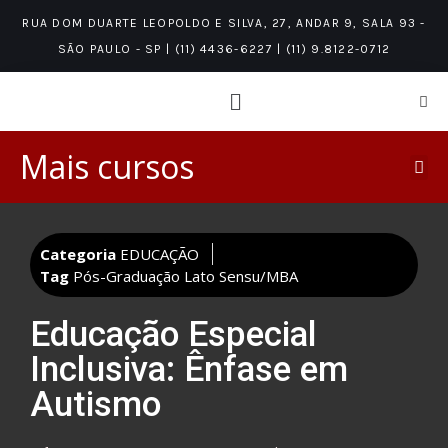
RUA DOM DUARTE LEOPOLDO E SILVA, 27, ANDAR 9, SALA 93 -
SÃO PAULO - SP | (11) 4436-6227 | (11) 9.8122-0712
Mais cursos
PÓS-GRADUAÇÃO LATO SENSU/MBA
ÁREAS DE CONHECIMENTO
NÍVEIS DE CONHECIMENTO
Categoria
EDUCAÇÃO
Tag
Pós-Graduação Lato Sensu/MBA
Educação Especial
Inclusiva: Ênfase em
Autismo