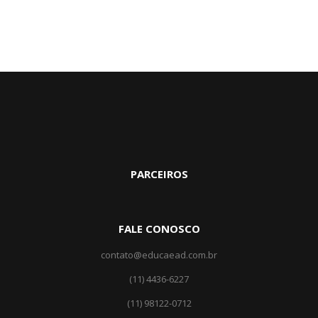
PARCEIROS
FALE CONOSCO
contato@educaead.com.br
(11) 4436-6227
(11) ‎98122-0712