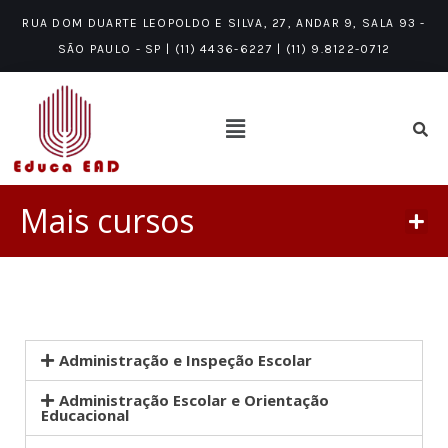
RUA DOM DUARTE LEOPOLDO E SILVA, 27, ANDAR 9, SALA 93 -
SÃO PAULO - SP | (11) 4436-6227 | (11) 9.8122-0712
Mais cursos
PÓS-GRADUAÇÃO LATO SENSU/MBA
ÁREAS DE CONHECIMENTO
NÍVEIS DE CONHECIMENTO
Administração e Inspeção Escolar
Administração Escolar e Orientação
Educacional